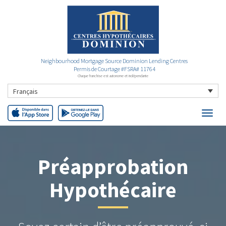
Neighbourhood Mortgage Source Dominion Lending Centres
Permis de Courtage #FSRA# 11764
Chaque franchise est autonome et indépendante
Français
Préapprobation
Hypothécaire